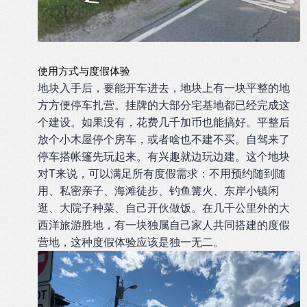
使用方式与度假体验
地块入手后，要能开车进去，地块上有一块平整的地
方方便停车扎营。挂牌的大部分宅基地都已经完成这
个建设。如果没有，花费几千加币也能搞好。平整后
放个小木屋停个房车，或者啥也不建不买。自驾来了
停车搭帐篷先玩起来。有兴趣就边玩边建。这个地块
对T来说，可以满足所有度假需求：不用预约随到随
用、私密亲子、海滩徒步、钓鱼篝火、东岸小镇闲
逛、大院子种菜、自己开伙做饭。在几千公里外的大
西洋旅游胜地，有一块独属自己家人共同搭建的度假
营地，这种度假体验应该是独一无二。