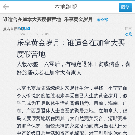
本地跑腿
回复
谁适合在加拿大买度假营地--乐享黄金岁月
看全部
jinsland
楼主
点击重新加载
2024-1-31 07:17:09
收藏
乐享黄金岁月：谁适合在加拿大买
度假营地
人物标签：六零后，有稳定退休工资或储蓄，喜
好旅居或者在加拿大有家人
六零七零后陆陆续续迎来退休生活，寻找一个宁静而
令人愉悦的度假胜地来享受自己人生的黄金岁月，似
乎已成为开启退休生活的普遍趋势。目前，海南、广
东、广西是退休人士喜爱的聚居之地。在加拿大，候
鸟式度假营地居住因其与大自然完美契合、清晰完备
的财产保护、愉悦无拘的家庭活动而成为当地大部分
中产阶级日常生活和资产的标配。对于刚刚退休的六