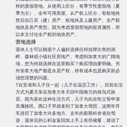
样的度假营地。从使用上区分，有季节性度假地（夏
季为主）、全年可用房屋。从产权上区分，有租地块
然后自己买（建）房产、租地块及上建房产、全产权
地块及房产类型。因为考虑度假营地的投资属性，所
以本文讨论全产权的地块房产。
营地选择
退休人士可以根据个人偏好选择任何挂牌出售的湖
畔、森林或小镇社区房地产。考虑到加拿大的广阔地
域，您为何就选择在这里购买？购买理由要明确。另
外加拿大地产都是永居产权，持有成本也是购买前必
须想清楚的问题。
T在安省和儿子住一起（儿子在温莎工作）。目前生活
方式为夏天呆在加拿大冬天回中国南方的候鸟式旅
居。因为喜欢这种生活方式，儿子为此在给父母申请
亲属移民。两口子早就拿到了加拿大驾照，这两年开
车游历了加拿大许多地方。去年的新斯科舍省自驾
游，退休后的公积金返回加上手上有些储蓄，就动了