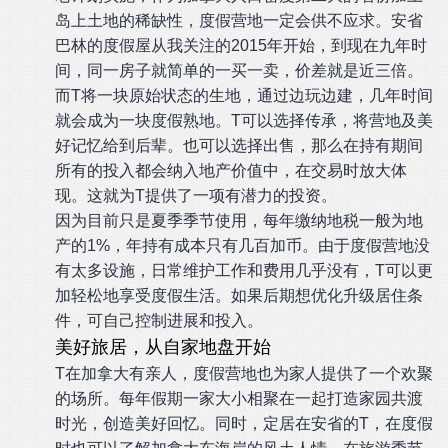
岛上土地的稀缺性，度假营地一定会供不应求。安省
巴林的度假屋从我关注的2015年开始，到现在九年时
间，同一房子就简单的一买一卖，价差就是近三倍。
而T将一块原始状态的生地，通过边玩边建，几年时间
就会成为一块度假熟地。T可以选择传承，将营地及美
好记忆给到后辈。也可以选择出售，那么在持有期间
所有的投入都会纳入地产价值中，在交易时放大体
现。这就为T提供了一项有潜力的投资。
因为目前只是夏季季节使用，每年缴纳地税一般为地
产的1%，年持有成本只有几百加币。由于度假营地没
有太多设施，日常维护工作和费用几乎没有，T可以更
加轻松地享受度假生活。如果后期想优化升级居住条
件，可自己控制进展和投入。
美好旅居，从自家地盘开始
T在加拿大有亲人，度假营地也为家人提供了一个欢聚
的场所。每年假期一家大小相聚在一起打造家园共渡
时光，创造美好回忆。同时，定居在安省的T，在度假